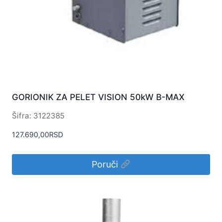
GORIONIK ZA PELET VISION 50kW B-MAX
Šifra: 3122385
127.690,00
RSD
Poruči