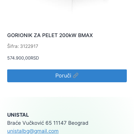
GORIONIK ZA PELET 200kW BMAX
Šifra: 3122917
574.900,00
RSD
Poruči
UNISTAL
Braće Vučković 65 11147 Beograd
unistalbg@gmail.com