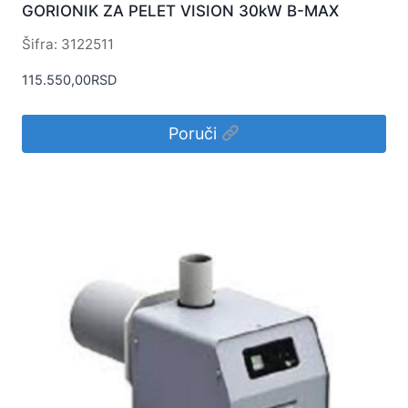
GORIONIK ZA PELET VISION 30kW B-MAX
Šifra: 3122511
115.550,00
RSD
Poruči