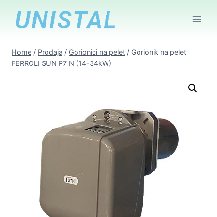
Skip
to
content
Home
/
Prodaja
/
Gorionici na pelet
/
Gorionik na pelet
FERROLI SUN P7 N (14-34kW)