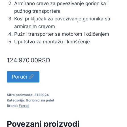
Armirano crevo za povezivanje gorionika i
pužnog transportera
Kosi priključak za povezivanje gorionika sa
armiranim crevom
Pužni transporter sa motorom i ožičenjem
Uputstvo za montažu i korišćenje
124.970,00
RSD
Poruči
Šifra proizvoda:
3122924
Kategorija:
Gorionici na pelet
Brend:
Ferroli
Povezani proizvodi