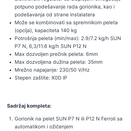
potpuno podešavanje rada gorionika, kao i
podešavanja od strane instalatera
Može se kombinovati sa spremnikom peleta
(opcija), kapaciteta 140 kg
Potrošnja peleta (min/max): 2.9/7.2 kg/h SUN
P7 N, 6,3/11.6 kg/h SUN P12 N
Max dozvoljen prečnik peleta: 6mm
Max dozvoljena dužina peleta: 35mm
Mrežno napajanje: 230/50 V/Hz
Stepen zaštite: X0D IP
Sadržaj kompleta:
Gorionik na pelet SUN P7 N ili P12 N Ferroli sa
automatikom i ožičenjem