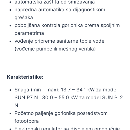
automatska zaštita od smrzavanja
napredna automatika sa dijagnostikom
grešaka
poboljšana kontrola gorionika prema spoljnim
parametrima
vođenje pripreme sanitarne tople vode
(vođenje pumpe ili mešnog ventila)
Karakteristike:
Snaga (min – max): 13,7 – 34,1 kW za model
SUN P7 N i 30.0 – 55.0 kW za model SUN P12
N
Početno paljenje gorionika posredstvom
fotootpora
Elektronski regulator sa displejem omogućuje