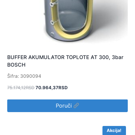
BUFFER AKUMULATOR TOPLOTE AT 300, 3bar
BOSCH
Šifra: 3090094
Originalna
Trenutna
75.174,12
RSD
70.964,37
RSD
cena
cena
je
je:
Poruči
bila:
70.964,37RSD.
75.174,12RSD.
Akcija!