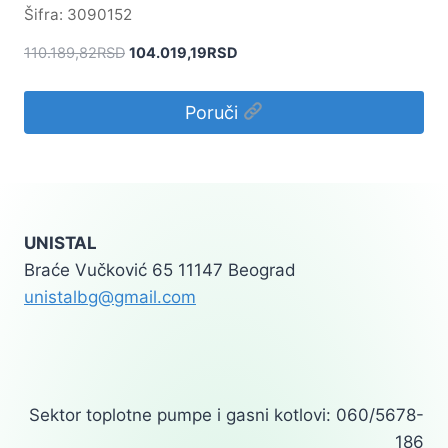
Šifra: 3090152
Originalna
Trenutna
110.189,82
RSD
104.019,19
RSD
cena
cena
je
je:
Poruči
bila:
104.019,19RSD.
110.189,82RSD.
UNISTAL
Braće Vučković 65 11147 Beograd
unistalbg@gmail.com
Sektor toplotne pumpe i gasni kotlovi: 060/5678-
186