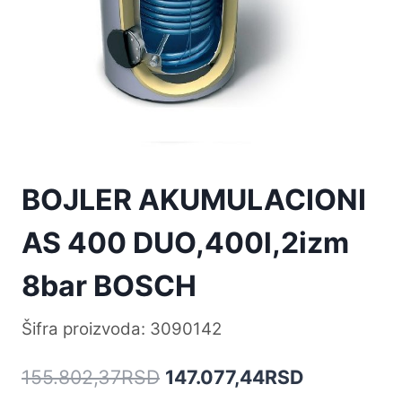
BOJLER AKUMULACIONI
AS 400 DUO,400l,2izm
8bar BOSCH
Šifra proizvoda: 3090142
Originalna
Trenutna
155.802,37
RSD
147.077,44
RSD