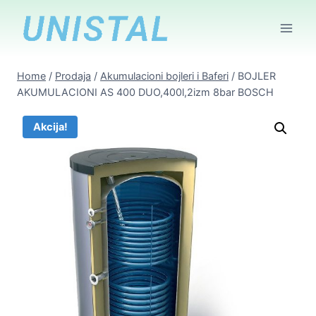
Skip
to
content
Home
/
Prodaja
/
Akumulacioni bojleri i Baferi
/
BOJLER
AKUMULACIONI AS 400 DUO,400l,2izm 8bar BOSCH
Akcija!