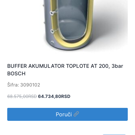
BUFFER AKUMULATOR TOPLOTE AT 200, 3bar
BOSCH
Šifra: 3090102
Originalna
Trenutna
68.575,00
RSD
64.734,80
RSD
cena
cena
je
je:
Poruči
bila:
64.734,80RSD.
68.575,00RSD.