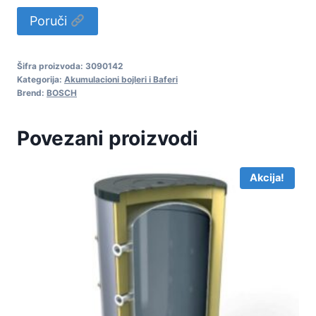
cena
cena
Poruči
je
je:
bila:
147.077,44
Šifra proizvoda:
3090142
155.802,37RSD.
Kategorija:
Akumulacioni bojleri i Baferi
Brend:
BOSCH
Povezani proizvodi
Akcija!