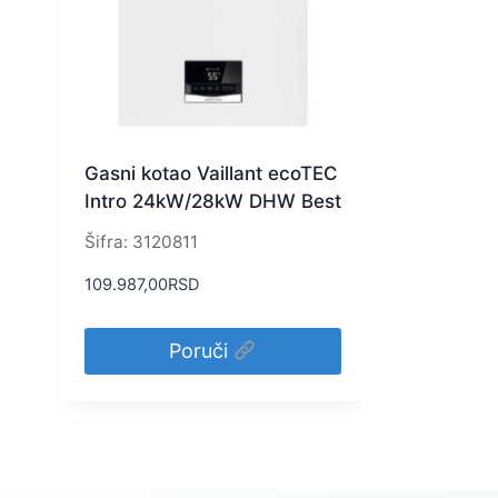
Gasni kotao Vaillant ecoTEC
Intro 24kW/28kW DHW Best
Šifra: 3120811
109.987,00
RSD
Poruči