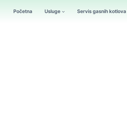
Početna
Usluge
Servis gasnih kotlova