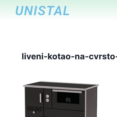
Skip
to
content
liveni-kotao-na-cvrst