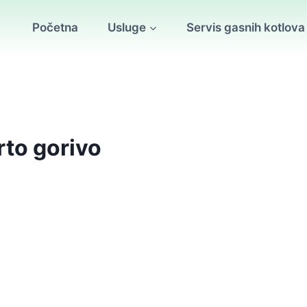
Početna
Usluge
Servis gasnih kotlova
rto gorivo