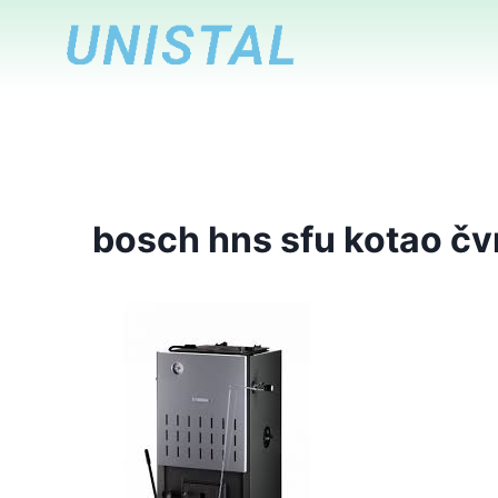
Skip
to
content
bosch hns sfu kotao čv