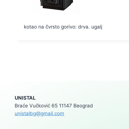
kotao na čvrsto gorivo: drva. ugalj
UNISTAL
Braće Vučković 65 11147 Beograd
unistalbg@gmail.com